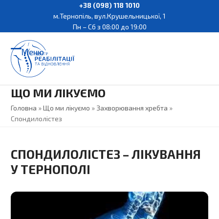
Skip
+38 (098) 118 1010
м.Тернопіль, вул.Крушельницької, 1
to
Пн – Сб з 08:00 до 19:00
content
Меню
Open
Close
mobile
mobile
ЩО МИ ЛІКУЄМО
menu
menu
Головна
»
Що ми лікуємо
»
Захворювання хребта
»
Спондилолістез
СПОНДИЛОЛІСТЕЗ – ЛІКУВАННЯ
У ТЕРНОПОЛІ