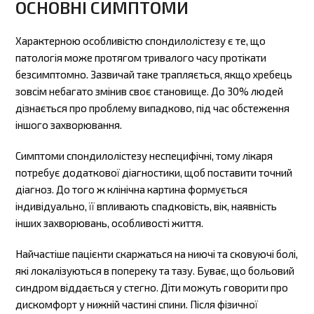
ОСНОВНІ СИМПТОМИ
Характерною особливістю спондилолістезу є те, що
патологія може протягом тривалого часу протікати
безсимптомно. Зазвичай таке трапляється, якщо хребець
зовсім небагато змінив своє становище. До 30% людей
дізнається про проблему випадково, під час обстеження
іншого захворювання.
Симптоми спондилолістезу неспецифічні, тому лікаря
потребує додаткової діагностики, щоб поставити точний
діагноз. До того ж клінічна картина формується
індивідуально, її впливають спадковість, вік, наявність
інших захворювань, особливості життя.
Найчастіше пацієнти скаржаться на ниючі та сковуючі болі,
які локалізуються в попереку та тазу. Буває, що больовий
синдром віддається у стегно. Діти можуть говорити про
дискомфорт у нижній частині спини. Після фізичної