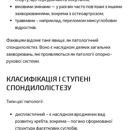
віковими змінами — у разі він часто пов’язані з іншими
захворюваннями, зокрема з остеоартрозом;
травмами – наприклад, переломом міжсуглобових
відростків.
Фахівцям відоме таке явище, як патологічний
спондилолістез. Воно є наслідком деяких загальних
захворювань, які проявляються як патології опорно-
рухової системи.
КЛАСИФІКАЦІЯ І СТУПЕНІ
СПОНДИЛОЛІСТЕЗУ
Типи цієї патології:
диспластичний – є наслідком вроджених вад
розвитку хребта, зокрема – погано сформованої
структури фасеткових суглобів;