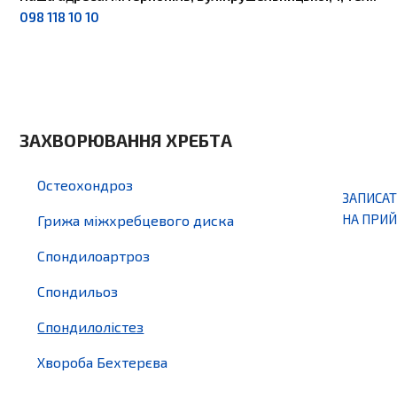
098 118 10 10
ЗАХВОРЮВАННЯ ХРЕБТА
Остеохондроз
ЗАПИСА
НА ПРИ
Грижа міжхребцевого диска
Спондилоартроз
Спондильоз
Спондилолістез
Хвороба Бехтерєва