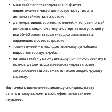
істмічний – виникає через значні фізичні
навантаження і часто діагностується у тих, хто
активно займається спортом;
дегенеративний, або інволютивний, – як правило, цей
різновид спондилолістезу спостерігається у людей у
віці 55-60 років і старше і нерідко розвивається
паралельно з остеоартрозом;
травматичний – є наслідок перелому суглобових
відростків або дуги хребця;
патологічний – у цьому випадку причиною розвитку є
кісткові дефекти, що виникають через загальні
захворювання, що вражають також опорно-рухову
систему.
Від точного визначення різновиду спондилолістезу
багато в чому залежить вибір ефективної тактики
лікування.