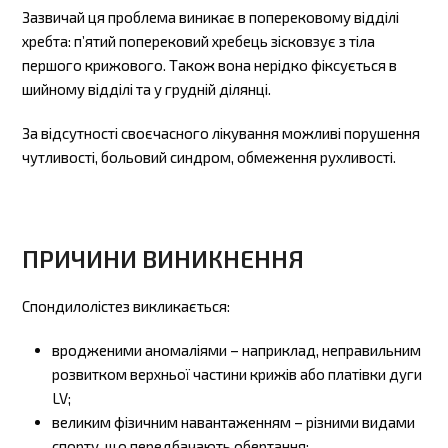
Зазвичай ця проблема виникає в поперековому відділі
хребта: п’ятий поперековий хребець зісковзує з тіла
першого крижового. Також вона нерідко фіксується в
шийному відділі та у грудній ділянці.
За відсутності своєчасного лікування можливі порушення
чутливості, больовий синдром, обмеження рухливості.
ПРИЧИНИ ВИНИКНЕННЯ
Спондилолістез викликається:
вродженими аномаліями – наприклад, неправильним
розвитком верхньої частини крижів або платівки дуги
LV;
великим фізичним навантаженням – різними видами
спорту, що передбачають обертання;