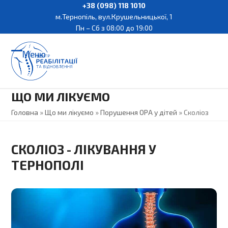
Skip
+38 (098) 118 1010
м.Тернопіль, вул.Крушельницької, 1
to
Пн – Сб з 08:00 до 19:00
content
Меню
Open
Close
mobile
mobile
ЩО МИ ЛІКУЄМО
menu
menu
Головна
»
Що ми лікуємо
»
Порушення ОРА у дітей
»
Сколіоз
СКОЛІОЗ - ЛІКУВАННЯ У
ТЕРНОПОЛІ