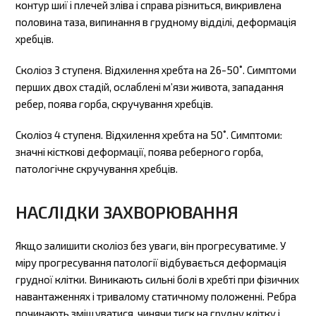
контур шиї і плечей зліва і справа різниться, викривлена ​​
половина таза, випинання в грудному відділі, деформація
хребців.
Сколіоз 3 ступеня. Відхилення хребта на 26-50˚. Симптоми
перших двох стадій, ослаблені м’язи живота, западання
ребер, поява горба, скручування хребців.
Сколіоз 4 ступеня. Відхилення хребта на 50˚. Симптоми:
значні кісткові деформації, поява реберного горба,
патологічне скручування хребців.
НАСЛІДКИ ЗАХВОРЮВАННЯ
Якщо залишити сколіоз без уваги, він прогресуватиме. У
міру прогресування патології відбувається деформація
грудної клітки. Виникають сильні болі в хребті при фізичних
навантаженнях і тривалому статичному положенні. Ребра
починають зміщуватися, чинячи тиск на грудну клітку і