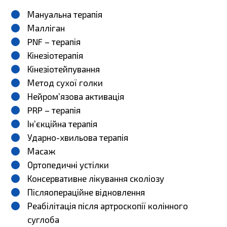
Мануальна терапія
Малліган
PNF – терапія
Кінезіотерапія
Кінезіотейпування
Метод сухої голки
Нейром’язова активація
PRP – терапія
Ін’єкційна терапія
Ударно-хвильова терапія
Масаж
Ортопедичні устілки
Консервативне лікування сколіозу
Післяопераційне відновлення
Реабілітація після артроскопії колінного
суглоба