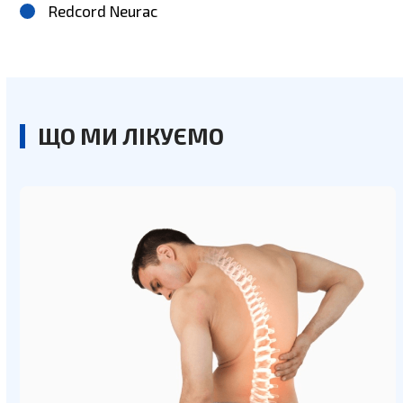
Redcord Neurac
ЩО МИ ЛІКУЄМО
Use
the
left
and
right
arrow
keys
to
access
the