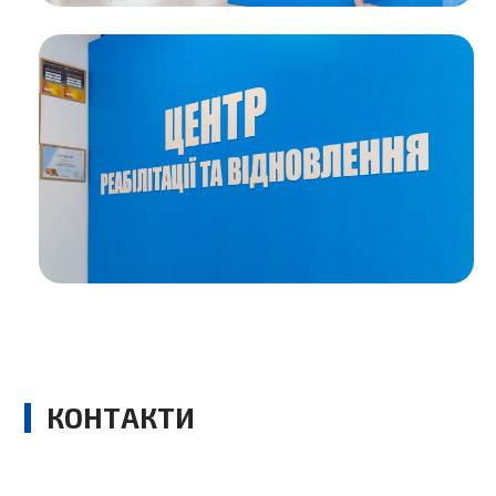
Якого ефекту можна очікувати від
кінезіотерапії?
Цікаві факти про м’язи, про які ви точно не
знали!
КОНТАКТИ