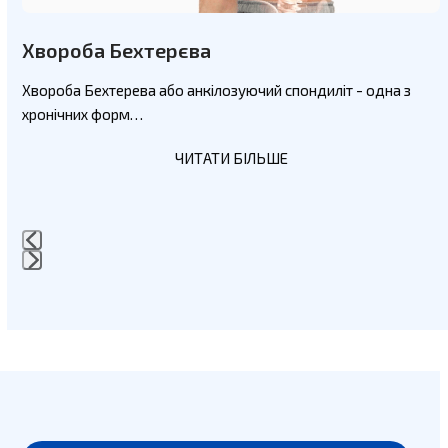
carousel
navigation
Хвороба Бехтерєва
buttons
Хвороба Бехтерева або анкілозуючий спондиліт - одна з
хронічних форм…
ЧИТАТИ БІЛЬШЕ
Press
escape
to
go
to
the
first