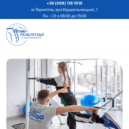
Skip
+38 (098) 118 1010
м.Тернопіль, вул.Крушельницької, 1
to
Пн – Сб з 08:00 до 19:00
content
Меню
Open
Close
mobile
mobile
menu
menu