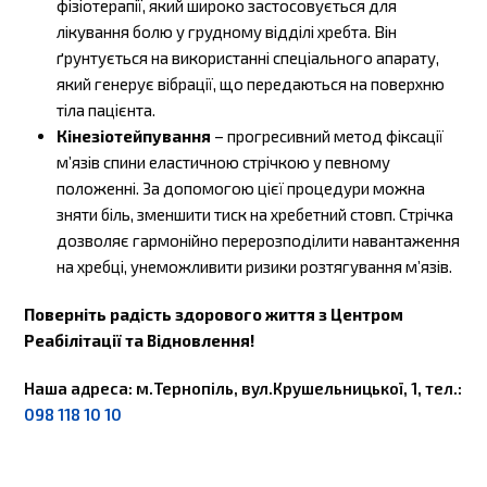
фізіотерапії, який широко застосовується для
лікування болю у грудному відділі хребта. Він
ґрунтується на використанні спеціального апарату,
який генерує вібрації, що передаються на поверхню
тіла пацієнта.
Кінезіотейпування
– прогресивний метод фіксації
м’язів спини еластичною стрічкою у певному
положенні. За допомогою цієї процедури можна
зняти біль, зменшити тиск на хребетний стовп. Стрічка
дозволяє гармонійно перерозподілити навантаження
на хребці, унеможливити ризики розтягування м’язів.
Поверніть радість здорового життя з Центром
Реабілітації та Відновлення!
Наша адреса: м.Тернопіль, вул.Крушельницької, 1, тел.:
098 118 10 10