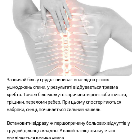
Зазвичай біль у грудях виникає внаслідок різних
ушкоджень спини, у результаті відбувається травма
хребта. Також біль можуть спричинити різні забиті місця,
тріщини, переломи ребер. При цьому спостерігаються
набряки, синці, починається сильний кашель.
Встановити відразу ж першопричину больових відчуттів у
грудній ділянці складно. У нашій клініці цьому етапі
приділяється велика увага.