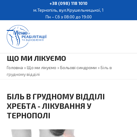
Skip
+38 (098) 118 1010
м.Тернопіль, вул.Крушельницької, 1
to
Пн – Сб з 08:00 до 19:00
content
Меню
Open
Close
mobile
mobile
ЩО МИ ЛІКУЄМО
menu
menu
Головна
»
Що ми лікуємо
»
Больові синдроми
»
Біль в
грудному відділі
БІЛЬ В ГРУДНОМУ ВІДДІЛІ
ХРЕБТА - ЛІКУВАННЯ У
ТЕРНОПОЛІ