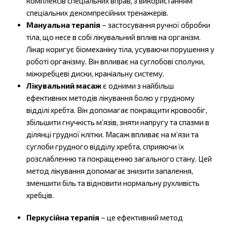
комплексів спеціальних вправ, з використанням
спеціальних декомпресійних тренажерів.
Мануальна терапія
– застосування ручної обробки
тіла, що несе в собі лікувальний вплив на організм.
Лікар коригує біомеханіку тіла, усуваючи порушення у
роботі організму. Він впливає на суглобові сполуки,
міжхребцеві диски, краніальну систему.
Лікувальний масаж
є одними з найбільш
ефективних методів лікування болю у грудному
відділі хребта. Він допомагає покращити кровообіг,
збільшити гнучкість м’язів, зняти напругу та спазми в
ділянці грудної клітки. Масаж впливає на м’язи та
суглоби грудного відділу хребта, сприяючи їх
розслабленню та покращенню загального стану. Цей
метод лікування допомагає знизити запалення,
зменшити біль та відновити нормальну рухливість
хребців.
Перкусійна терапія
– це ефективний метод